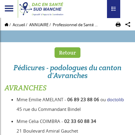
Toggle navig
Accueil
ANNUAIRE
Professionnel de Santé
Podologue Canton A
Retour
Pédicures - podologues du canton
d'Avranches
AVRANCHES
Mme Emilie AMELANT -
06 89 23 88 06
ou
doctolib
45 rue du Commandant Bindel
Mme Celia COIMBRA -
02 33 60 88 34
21 Boulevard Amiral Gauchet