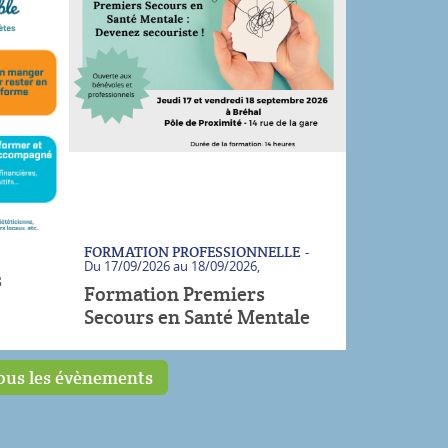
OFESSIONNELLE
PROFESSIONNELS
Le 18/09/2026,
ÉS
Vendredi 26 juin 2026
18/09/2026,
Journée régionale des soins
n d'information du 3C - juin 2026
remiers
oncologiques de support
Santé Mentale
...
ous les évènements