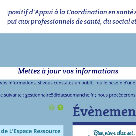
Dispositif d'Appui à la Coordination en sant
Appui aux professionnels de santé, du social e
Mettez à jour vos informations
os informations, si vous constatez un oubli… ou le besoin d’une 
se suivante : gestionnaire5@dacsudmanche.fr ; nous procèderons au
Évènemen